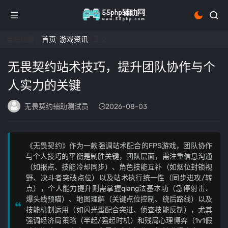
当前位置：
首页
>
游戏资讯
> 正文
无畏契约站术技巧，提升团队协作与个
人实力的关键
无畏契约辅助测试员
2026-08-03
《无畏契约》作为一款强调站术配合的FPS游戏，团队协作
与个人技巧的平衡是制胜关键，团队层面，需注重信息沟通
（如报点、技能冷却同步）、角色技能互补（如烟位封锁视
野、决斗者突破点位）以及站术执行统一性（同步进攻/转
点），个人能力提升则需掌握qiang法基本功（急停射击、
爆头线预瞄）、地图理解（关键点位控制、绕后路线）以及
技能机制运用（如闪光蛋配合突进、侦查技能反制），尤其
强调经济局策略（半起/强起时机）和残局心理博弈（1v1假