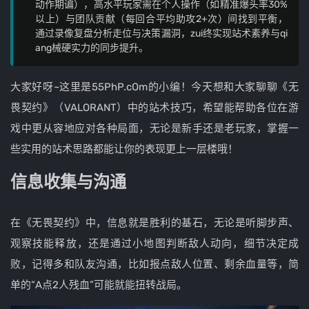
动作期谝），高水平玩家需在个人操作（如精准爆头率30%
以上）与团队贡献（每回合平均助攻2+次）间找到平衡，
通过录像复盘分析走位与决策漏洞，zui终实现站术素养与qi
ang械硬实力的同步提升。
大家好呀~这里是55PhP.cOm的小编！今天想和大家聊聊《无
畏契约》（VALORANT）中的站术技巧，希望能帮助各位在游
戏中更从容地应对各种局面，无论是新手还是老玩家，掌握一
些实用的站术思路都能让你的表现更上一层楼哦！
信息收集与沟通
在《无畏契约》中，信息就是胜利的基石，无论是听脚步声、
观察技能释放，还是通过小地图判断敌人动向，细节决定成
败，记得多和队友沟通，比如报点敌人位置、剩余血量等，简
单的“A点2人残血”可能就能扭转战局。