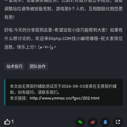
一套站术，试着换思路应对，比如针对敌方狙击手绕后，或者
调整站位避免被技能克制，游戏是5个人的，互相鼓励比抱怨更
有用！
好啦,今天的分享就到这里~希望这些小技巧能帮到大家！如果有
什么想讨论的，欢迎来55php.COM找小编唠嗑哦~祝大家排位
连胜，快乐上分！(๑•̀ㅂ•́)و✧
站术技巧
团队协作
本文由无畏契约辅助测试员于2026-08-03发表在无畏契约辅
助，如有疑问，请联系我们。
本文链接：
http://www.ymmsc.cn/fgvc/202.html
1