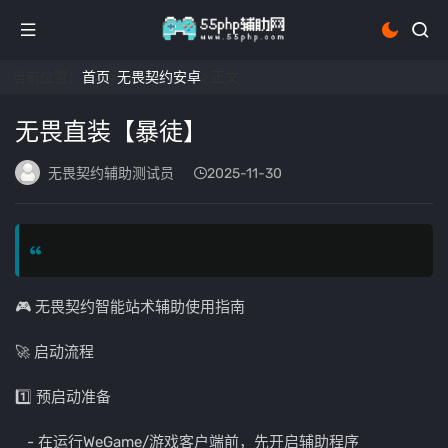
当前位置：
首页
>
无畏契约安卓
> 正文
无畏直装【暴徒】
无畏契约辅助测试员
2025-11-30
🎮 无畏契约智能站术辅助使用指南
🚀 启动流程
1️⃣ 预启动准备
- 在运行WeGame/游戏客户端前，先开启辅助程序