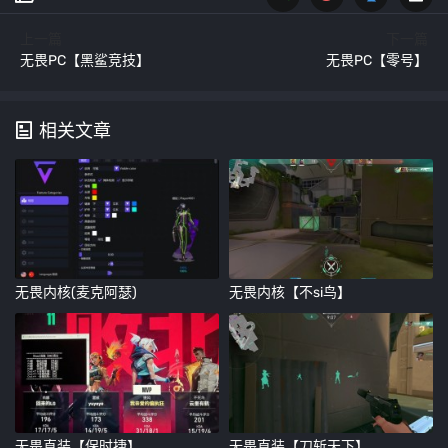
上一篇
下一篇
无畏PC【黑鲨竞技】
无畏PC【零号】
相关文章
无畏内核(麦克阿瑟)
无畏内核【不si鸟】
无畏直装【保时捷】
无畏直装【刀斩天下】