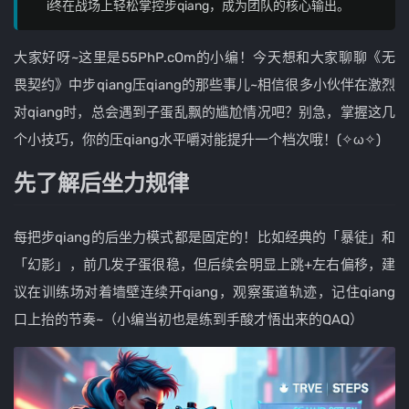
i终在战场上轻松掌控步qiang，成为团队的核心输出。
大家好呀~这里是55PhP.cOm的小编！今天想和大家聊聊《无
畏契约》中步qiang压qiang的那些事儿~相信很多小伙伴在激烈
对qiang时，总会遇到子蛋乱飘的尴尬情况吧？别急，掌握这几
个小技巧，你的压qiang水平嚼对能提升一个档次哦！(✧ω✧)
先了解后坐力规律
每把步qiang的后坐力模式都是固定的！比如经典的「暴徒」和
「幻影」，前几发子蛋很稳，但后续会明显上跳+左右偏移，建
议在训练场对着墙壁连续开qiang，观察蛋道轨迹，记住qiang
口上抬的节奏~（小编当初也是练到手酸才悟出来的QAQ）