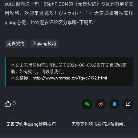
zui后偷偷说一句：55phP.COM的《无畏契约》专区还有更多实
用攻略，欢迎来逛逛呀！(ﾉ◕ヮ◕)ﾉ*:･ﾟ✧ 大家如果有独家压
qiang心得，也欢迎在评论区分享哦~下期见！
无畏契约
压qiang技巧
本文由无畏契约辅助测试员于2026-08-09发表在无畏契约辅
助，如有疑问，请联系我们。
本文链接：
http://www.ymmsc.cn/fgvc/192.html
0
上一篇
下一篇
无畏契约手qiang使用技巧，新手也能轻松上手的实战指南
无畏契约狙击技巧进阶指南，从新手到高手的蜕变之路