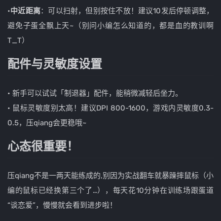
•
中近距离
：可以扫射，但别按住不放！建议10发后停顿调整，
避免子蛋全飘上天~（别问小编怎么知道的，都是血的教训啊
T_T）
配件与灵敏度设置
• 新手可以试试「制退器」配件，能稍微减轻后坐力。
• 鼠标灵敏度别太高！建议DPI 800-1600，游戏内灵敏度0.3-
0.5，压qiang会更稳哦~
心态很重要！
压qiang不是一两天能练成的,别因为实战翻车就暴躁摔鼠标（小
编的鼠标已经换第三个了…），每天花10分钟在训练场跟蛋道
“谈恋爱”，慢慢就会看到进步啦！