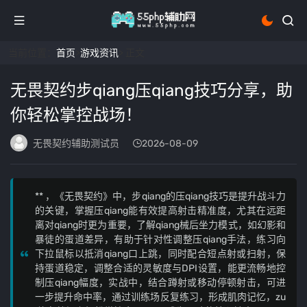
当前位置：
首页
>
游戏资讯
> 正文
无畏契约步qiang压qiang技巧分享，助
你轻松掌控战场！
无畏契约辅助测试员
2026-08-09
** ，《无畏契约》中，步qiang的压qiang技巧是提升战斗力
的关键，掌握压qiang能有效提高射击精准度，尤其在远距
离对qiang时更为重要，了解qiang械后坐力模式，如幻影和
暴徒的蛋道差异，有助于针对性调整压qiang手法，练习向
下拉鼠标以抵消qiang口上跳，同时配合短点射或扫射，保
持蛋道稳定，调整合适的灵敏度与DPI设置，能更流畅地控
制压qiang幅度，实战中，结合蹲射或移动停顿射击，可进
一步提升命中率，通过训练场反复练习，形成肌肉记忆，zu